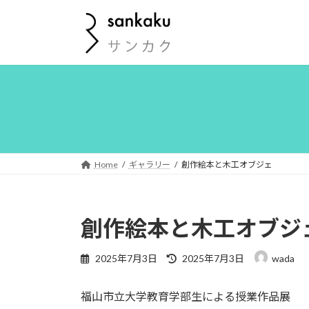
コ
ナ
ン
ビ
テ
ゲ
ン
ー
ツ
シ
へ
ョ
ス
ン
キ
に
ッ
移
プ
動
Home
ギャラリー
創作絵本と木工オブジェ
創作絵本と木工オブジ
最
2025年7月3日
2025年7月3日
wada
終
更
福山市立大学教育学部生による授業作品展
新