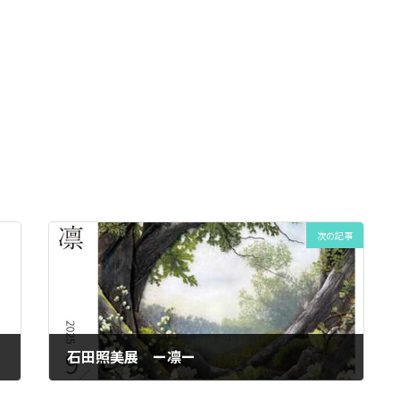
次の記事
石田照美展 ー凛ー
2025年9月18日