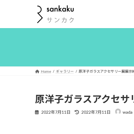
コ
ナ
ン
ビ
テ
ゲ
ン
ー
ツ
シ
へ
ョ
ス
ン
キ
に
ッ
移
プ
動
Home
ギャラリー
原洋子ガラスアクセサリー展展示
原洋子ガラスアクセサ
最
2022年7月11日
2022年7月11日
wada
終
更
新