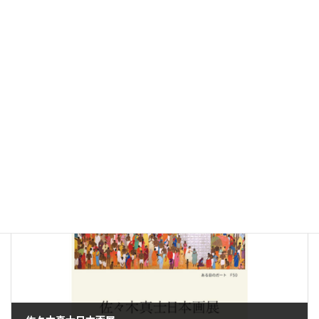
福山市を拠点に地元はもちろん、中央画壇でも活動を続けている
小林福恵さんの本ギャラリーで２回目の個展です。
今回は小林作品お馴染みの「気の領域」シリーズ、熊本の古墳画
からインスピレーションを受けた「原初」シリーズの中から、100
号大作３点の他、小品も含めて約20点 を展示します。
ギャラリー
、
ギャラリーアーカイブ
、
サンカク
カテゴリー
前の記事