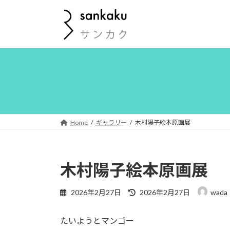
コ
ナ
ン
ビ
テ
ゲ
ン
ー
ツ
シ
へ
ョ
ス
ン
キ
に
ッ
移
プ
動
Home
ギャラリー
木村陽子絵本原画展
木村陽子絵本原画展
最
2026年2月27日
2026年2月27日
wada
終
更
たいようとマンゴー
新