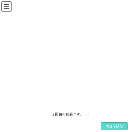
コ
ナ
ン
ビ
テ
ゲ
ン
ー
ツ
シ
へ
ョ
2026年5月
ス
ン
キ
に
ッ
移
プ
動
Home
2026年5月
小林福惠・絵画展
ギャラリー
2026年5月17日
会期 2026 年５月20日（水）～５ 月24日（日）
時間 12:00~18:00 最終日～16:00 福
山市を拠点に地元はもちろん、中央画壇でも活
動を続けている小林福恵さんの本ギャラリーで
２回目の個展です。 […]
続きを読む